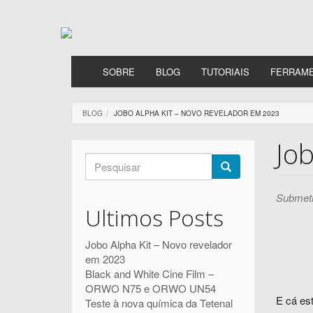
Passar
para
o
conteúdo
principal
SOBRE
BLOG
TUTORIAIS
FERRAM
BLOG
JOBO ALPHA KIT – NOVO REVELADOR EM 2023
Jo
Formulário
de
Pesquisar
Submeti
pesquisa
Ultimos Posts
Jobo Alpha Kit – Novo revelador
em 2023
Black and White Cine Film –
ORWO N75 e ORWO UN54
E cá est
Teste à nova química da Tetenal