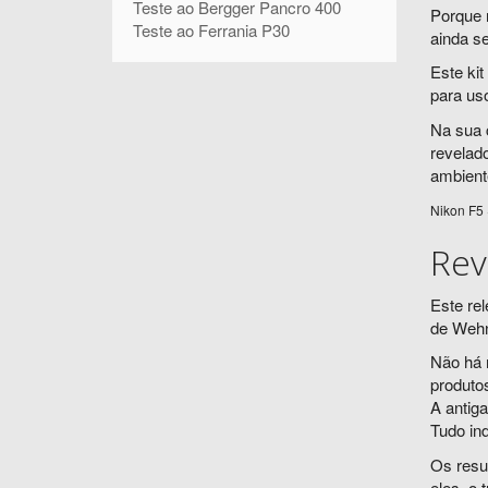
Teste ao Bergger Pancro 400
Porque 
Teste ao Ferrania P30
ainda se
Este kit
para us
Na sua 
revelad
ambient
Nikon F5 
Rev
Este re
de Wehn
Não há 
produto
A antig
Tudo in
Os resu
eles, o 