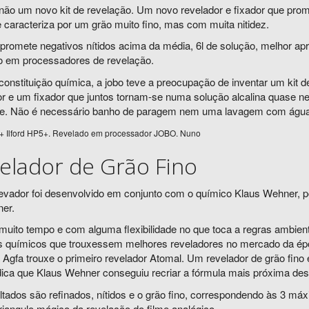
não um novo kit de revelação. Um novo revelador e fixador que prome
 caracteriza por um grão muito fino, mas com muita nitidez.
 promete negativos nítidos acima da média, 6l de solução, melhor apr
o em processadores de revelação.
constituição química, a jobo teve a preocupação de inventar um kit
or e um fixador que juntos tornam-se numa solução alcalina quase ne
e. Não é necessário banho de paragem nem uma lavagem com água cor
+ Ilford HP5+. Revelado em processador JOBO. Nuno
elador de Grão Fino
levador foi desenvolvido em conjunto com o químico Klaus Wehner, 
er.
muito tempo e com alguma flexibilidade no que toca a regras ambien
s químicos que trouxessem melhores reveladores no mercado da ép
a Agfa trouxe o primeiro revelador Atomal. Um revelador de grão fin
dica que Klaus Wehner conseguiu recriar a fórmula mais próxima de
ltados são refinados, nítidos e o grão fino, correspondendo às 3 má
triangulo mágico da revelação do filme analógico.