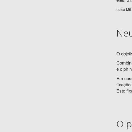
Leica M6 
Neu
O objeti
Combina
e o ph n
Em caso
fixação.
Este fi
O p