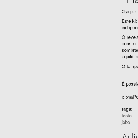
Olympus 
Este kit
independ
O revel
quase s
sombras
equilibr
O tempo
É possi
Po
Idioma
tags:
teste
jobo
Adi