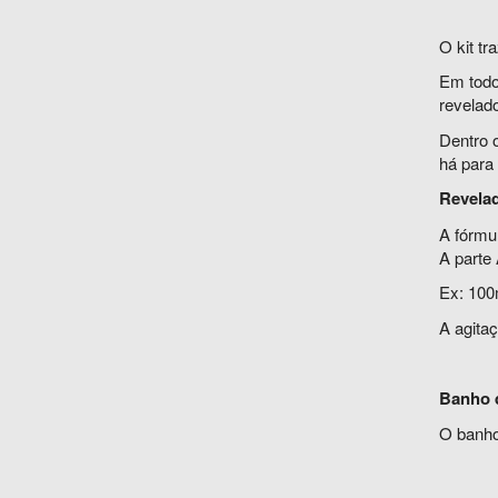
O kit tr
Em todo
revelado
Dentro o
há para
Revela
A fórmu
A parte 
Ex: 100
A agitaç
Banho 
O banho