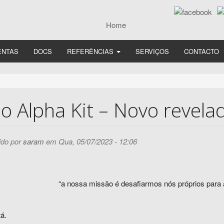
ENTAS
DOCS
REFERÊNCIAS
SERVIÇOS
CONTACTO
bo Alpha Kit – Novo revel
do por
saram
em Qua, 05/07/2023 - 12:06
“a nossa missão é desafiarmos nós próprios para
á.