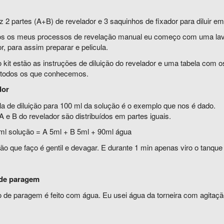
az 2 partes (A+B) de revelador e 3 saquinhos de fixador para diluir e
s os meus processos de revelação manual eu começo com uma lava
r, para assim preparar e pelicula.
 kit estão as instruções de diluição do revelador e uma tabela com 
 todos os que conhecemos.
dor
la de diluição para 100 ml da solução é o exemplo que nos é dado.
A e B do revelador são distribuídos em partes iguais.
ml solução = A 5ml + B 5ml + 90ml água
ão que faço é gentil e devagar. E durante 1 min apenas viro o tanqu
de paragem
 de paragem é feito com água. Eu usei água da torneira com agitaçã