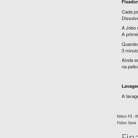
Fixador
Cada pa
Dissolve
A Jobo 
A prime
Quando 
3 minut
Ainda e
na pelic
Lavagem
A lavag
Nikon F3 - I
Fotos: Sara
Fin