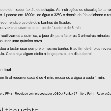
cote de fixador faz 2L de solução. As instruções de dissolução tam
r 1 pacote em 1800ml de água a 32ºC e depois de frio adicionar o res
recomenda o uso de dois banhos de fixador.
ira vez que usamos o tempo de fixador é de 6 min.
reutilizamos a química, a jobo diz para fazer os 3 primeiros minuto
os usar uma química nova.
stou a testar usar sempre o mesmo banho. E ao fim de 6 rolos revela
ula. Caso haja algum efeito a longo prazo, um dia saberei.
 final
em final recomendada é de 4 min, mudando a água a cada 1 min.
lford FP4+ - Revelado com processador JOBO // Pentax 67 - Ilford Fp4+ - Revelaçã
al thoughts