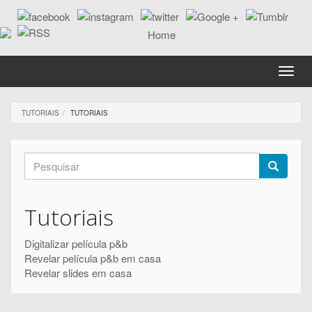
Passar
para
o
conteúdo
principal
Toggle
naviga
TUTORIAIS
TUTORIAIS
Formulário
de
Pesquisar
pesquisa
Tutoriais
Digitalizar película p&b
Revelar película p&b em casa
Revelar slides em casa