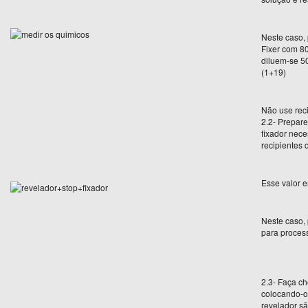
Neste caso, 
Fixer com 8
diluem-se 5
(1+19)
Não use reci
2.2- Prepar
fixador nece
recipientes d
Esse valor 
Neste caso,
para proces
2.3- Faça c
colocando-o
revelador sã