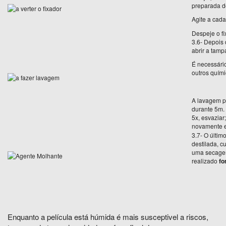
preparada de
Agite a cada
Despeje o fi
3.6- Depois 
abrir a tamp
É necessário
outros quími
A lavagem p
durante 5m. 
5x, esvaziar
novamente e 
3.7- O últim
destilada, cu
uma secagem
realizado
fo
Enquanto a película está húmida é mais susceptivel a riscos,