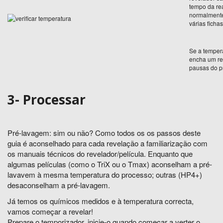
tempo da re
normalmente
várias ficha
Se a tempera
encha um re
pausas do p
3- Processar
Pré-lavagem: sim ou não? Como todos os os passos deste
guia é aconselhado para cada revelação a familiarização com
os manuais técnicos do revelador/película. Enquanto que
algumas películas (como o TriX ou o Tmax) aconselham a pré-
lavavem à mesma temperatura do processo; outras (HP4+)
desaconselham a pré-lavagem.
Já temos os químicos medidos e à temperatura correcta,
vamos começar a revelar!
Prepare o temporizador, i
nicie-o quando começar a verter
o