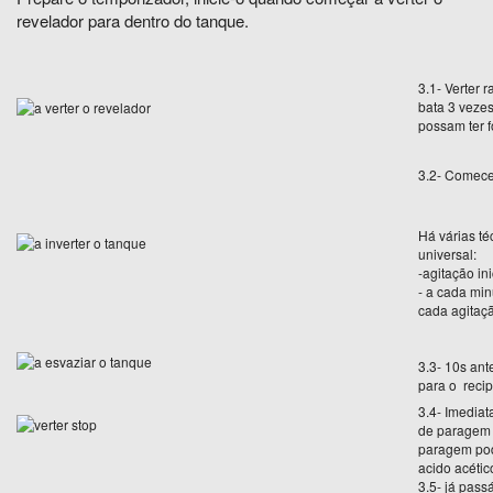
revelador para dentro do tanque.
3.1- Verter 
bata 3 veze
possam ter 
3.2- Comece
Há várias té
universal:
-agitação in
- a cada mi
cada agitaç
3.3- 10s ant
para o recip
3.4- Imediat
de paragem 
paragem pod
acido acétic
3.5- já pass