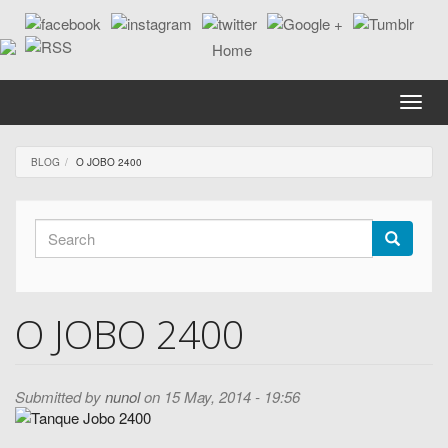
Skip
to
main
content
Toggle
naviga
BLOG
O JOBO 2400
Search
form
Search
O JOBO 2400
Submitted by
nunol
on 15 May, 2014 - 19:56