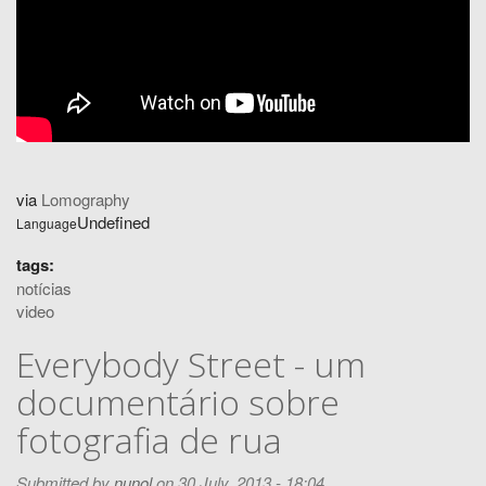
via
Lomography
Undefined
Language
tags:
notícias
video
Everybody Street - um
documentário sobre
fotografia de rua
Submitted by
nunol
on 30 July, 2013 - 18:04