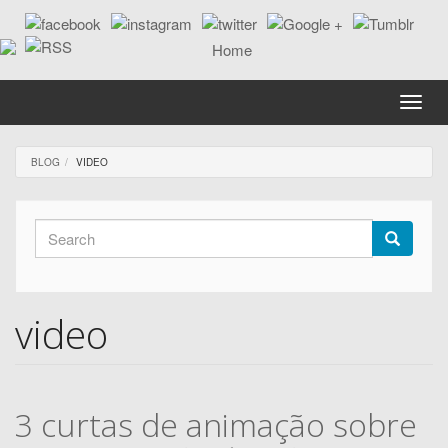
Skip
to
main
content
Toggle
naviga
BLOG
VIDEO
Search
form
Search
video
3 curtas de animação sobre