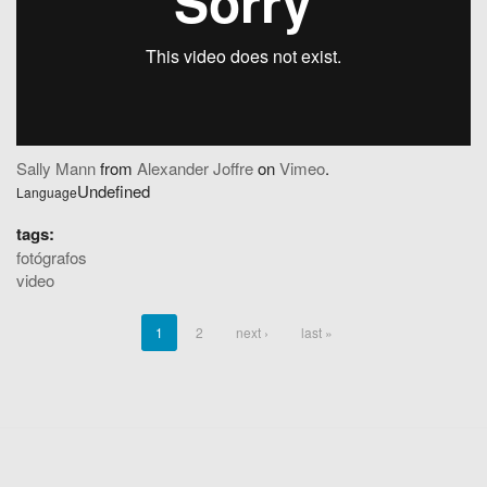
Sally Mann
from
Alexander Joffre
on
Vimeo
.
Undefined
Language
tags:
fotógrafos
video
1
2
next ›
last »