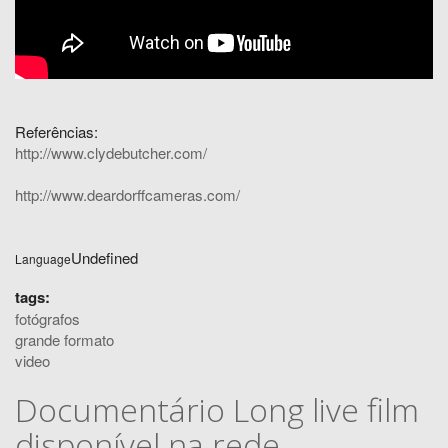
Referências:
http://www.clydebutcher.com/
http://www.deardorffcameras.com/
Undefined
Language
tags:
fotógrafos
grande formato
video
Documentário Long live film
disponível na rede