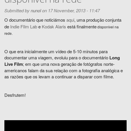
Submitted by
nunol
on 17 November, 2013 - 11:47
O documentário que noticiámos
aqui
, um
a produção conjunta
de
Indie FIlm Lab
e
Kodak Alaris
está
finalmente
disponível na
rede.
O que era inicialmente um vídeo de 5-10 minutos para
documentar uma viagem, evoluiu para o documentário
Long
Live Film
; em que uma nova geração de fotógrafos norte-
americanos falam da sua relação com a fotografia analógica e
as razões que os levam a continuar a disparar com filme.
Desfrutem!