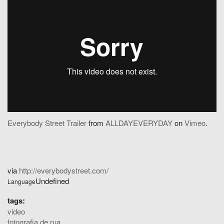
Everybody Street Trailer
from
ALLDAYEVERYDAY
on
Vimeo
.
via
http://everybodystreet.com/
Undefined
Language
tags:
video
fotografia de rua