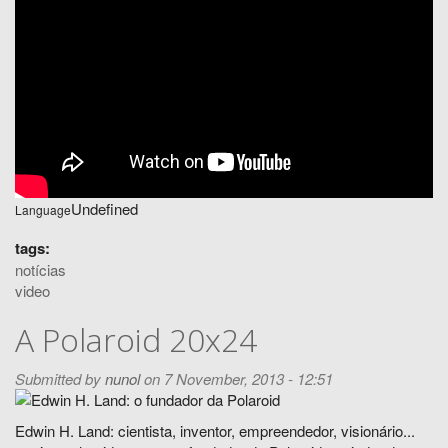
Undefined
Language
tags:
notícias
video
A Polaroid 20x24
Submitted by
nunol
on 7 November, 2013 - 12:51
Edwin H. Land: cientista, inventor, empreendedor, visionário...