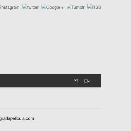
PT
EN
agradapelicula.com