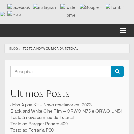
Passar
para
o
conteúdo
principal
Toggle
naviga
BLOG
TESTE À NOVA QUÍMICA DA TETENAL
Formulário
de
Pesquisar
pesquisa
Ultimos Posts
Jobo Alpha Kit – Novo revelador em 2023
Black and White Cine Film – ORWO N75 e ORWO UN54
Teste à nova química da Tetenal
Teste ao Bergger Pancro 400
Teste ao Ferrania P30