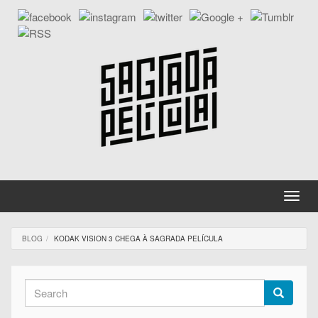
Skip
to
main
content
Toggle
naviga
BLOG
KODAK VISION 3 CHEGA À SAGRADA PELÍCULA
Search
form