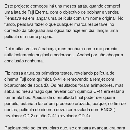
Este projecto começou há uns meses atrás, quando comprei
uma lata de Fuji Eterna, com o objectivo de bobinar e vender.
Pensava eu em lançar uma película com um nome original. No
fundo, pensava fazer o que qualquer marca respeitável no
contexto da fotografia analógica faz hoje em dia: lançar uma
película em nome próprio.
Dei muitas voltas à cabeça, mas nenhum nome me parecia
suficientemente original e poderoso… Acabei por não chegar a
conclusão nenhuma.
Fiz nessa altura os primeiros testes, revelando película de
cinema Fuji com química C-41 e removendo a remjet com
bicarbonato de soda :D. Os resultados foram animadores, mas
sabia no meu âmago que revelar com química C-41 era estar a
tomar atalhos. Apesar de o resultado final poder ser quase
perfeito, estaria a fazer um processo cruzado, porque, no fim de
contas, película de cinema deve ser revelada com ENC2 (
revelador CD-3) e não C-41 (revelador CD-4).
Rapidamente se tornou claro que, se era para avançar, era para