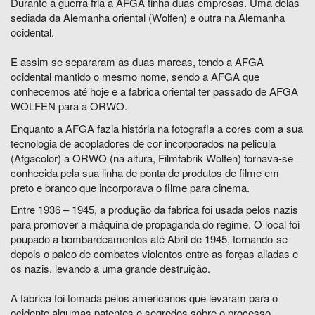
Durante a guerra fria a AFGA tinha duas empresas. Uma delas
sediada da Alemanha oriental (Wolfen) e outra na Alemanha
ocidental.
E assim se separaram as duas marcas, tendo a AFGA
ocidental mantido o mesmo nome, sendo a AFGA que
conhecemos até hoje e a fabrica oriental ter passado de AFGA
WOLFEN para a ORWO.
Enquanto a AFGA fazia história na fotografia a cores com a sua
tecnologia de acopladores de cor incorporados na pelicula
(Afgacolor) a ORWO (na altura, Filmfabrik Wolfen) tornava-se
conhecida pela sua linha de ponta de produtos de filme em
preto e branco que incorporava o filme para cinema.
Entre 1936 – 1945, a produção da fabrica foi usada pelos nazis
para promover a máquina de propaganda do regime. O local foi
poupado a bombardeamentos até Abril de 1945, tornando-se
depois o palco de combates violentos entre as forças aliadas e
os nazis, levando a uma grande destruição.
A fabrica foi tomada pelos americanos que levaram para o
ocidente algumas patentes e segredos sobre o processo