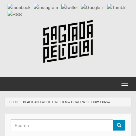
Skip
to
main
content
Toggle
naviga
BLOG
BLACK AND WHITE CINE FILM – ORWO N75 E ORWO UN54
Search
form