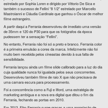
estrelado por Sophia Loren e dirigido por Vittorio De Sica e
também o sucesso de Fellini “8 1/2” estrelado por Marcello
Mastroianni e Cláudia Cardinale que ganhou o Óscar de melhor
filme estrangeiro.
A partir daqui a Ferrania desenvolveu de imediato uma versão
de 35mm e 120 do P30 para que os fotógrafos da época
pudessem ter a sensação “Fellini”.
No entanto, Ferrania não foi só a preto e branco. Ferrania color
é a primeira emulsão a cores da marca. Infelizmente não foi
muito bem recebida pelos cineastas devido à sua falta de
sensibilidade.
Ferrania lançou ainda um filme slide calibrado para a luz do dia
cuja qualidade nunca foi igualada pelos seus concorrentes.
Desenvolveu também filme de raio X que não precisava de
uma camara escura para processamento.
Foi a concorrência como a Fuji e Ilford, uma estratégia de
marketing ambígua e a nova era digital que ditou o fim da
Ferrania, fechando as portas em 2010.
Em 2013, Film Ferrania surge graças a uma angariação de