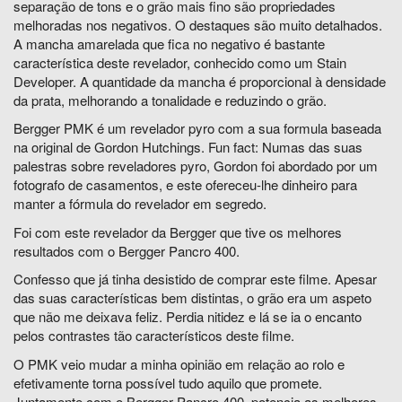
separação de tons e o grão mais fino são propriedades
melhoradas nos negativos. O destaques são muito detalhados.
A mancha amarelada que fica no negativo é bastante
característica deste revelador, conhecido como um Stain
Developer. A quantidade da mancha é proporcional à densidade
da prata, melhorando a tonalidade e reduzindo o grão.
Bergger PMK é um revelador pyro com a sua formula baseada
na original de Gordon Hutchings.
Fun fact: Numas das suas
palestras sobre reveladores pyro, Gordon foi abordado por um
fotografo de casamentos, e este ofereceu-lhe dinheiro para
manter a fórmula do revelador em segredo.
Foi com este revelador da Bergger que tive os melhores
resultados com o Bergger Pancro 400.
Confesso que já tinha desistido de comprar este filme. Apesar
das suas características bem distintas, o grão era um aspeto
que não me deixava feliz. Perdia nitidez e lá se ia o encanto
pelos contrastes tão característicos deste filme.
O PMK veio mudar a minha opinião em relação ao rolo e
efetivamente torna possível tudo aquilo que promete.
Juntamente com o Bergger Pancro 400, potencia as melhores