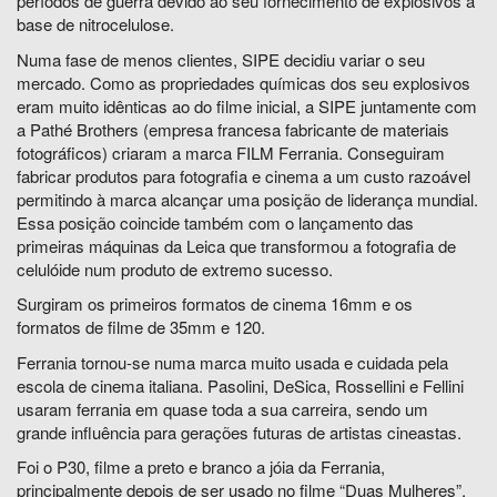
períodos de guerra devido ao seu fornecimento de explosivos à
base de nitrocelulose.
Numa fase de menos clientes, SIPE decidiu variar o seu
mercado. Como as propriedades químicas dos seu explosivos
eram muito idênticas ao do filme inicial, a SIPE juntamente com
a Pathé Brothers (empresa francesa fabricante de materiais
fotográficos) criaram a marca FILM Ferrania. Conseguiram
fabricar produtos para fotografia e cinema a um custo razoável
permitindo à marca alcançar uma posição de liderança mundial.
Essa posição coincide também com o lançamento das
primeiras máquinas da Leica que transformou a fotografia de
celulóide num produto de extremo sucesso.
Surgiram os primeiros formatos de cinema 16mm e os
formatos de filme de 35mm e 120.
Ferrania tornou-se numa marca muito usada e cuidada pela
escola de cinema italiana. Pasolini, DeSica, Rossellini e Fellini
usaram ferrania em quase toda a sua carreira, sendo um
grande influência para gerações futuras de artistas cineastas.
Foi o P30, filme a preto e branco a jóia da Ferrania,
principalmente depois de ser usado no filme “Duas Mulheres”,