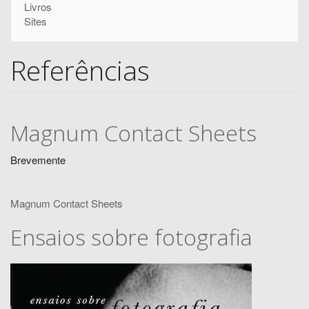
Pesquisar
Livros
pesquisa
Sites
Referências
Magnum Contact Sheets
Brevemente
Magnum Contact Sheets
Ensaios sobre fotografia