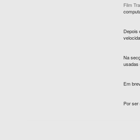
Film Tr
computa
Depois d
velocida
Na secçã
usadas 
Em breve
Por ser 