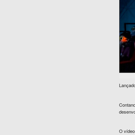
Lançado
Contand
desenvo
O vídeo 