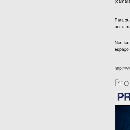
(câmara 
Para qu
por e-ma
Nos temp
espaço 
http://
Pro