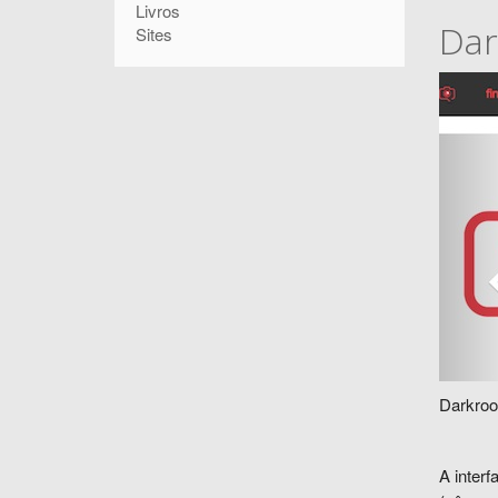
Pesquisar
Livros
pesquisa
Dar
Sites
Darkroo
A interf