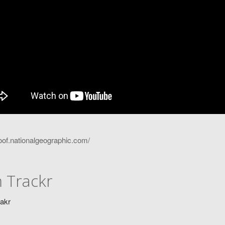
roof.nationalgeographic.com/
m Trackr