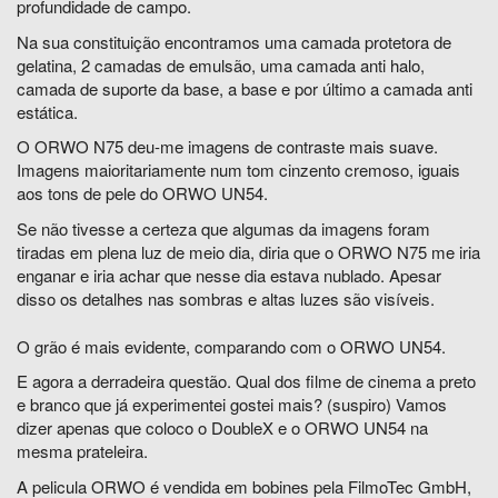
profundidade de campo.
Na sua constituição encontramos uma camada protetora de
gelatina, 2 camadas de emulsão, uma camada anti halo,
camada de suporte da base, a base e por último a camada anti
estática.
O ORWO N75 deu-me imagens de contraste mais suave.
Imagens maioritariamente num tom cinzento cremoso, iguais
aos tons de pele do ORWO UN54.
Se não tivesse a certeza que algumas da imagens foram
tiradas em plena luz de meio dia, diria que o ORWO N75 me iria
enganar e iria achar que nesse dia estava nublado. Apesar
disso os detalhes nas sombras e altas luzes são visíveis.
O grão é mais evidente, comparando com o ORWO UN54.
E agora a derradeira questão. Qual dos filme de cinema a preto
e branco que já experimentei gostei mais? (suspiro) Vamos
dizer apenas que coloco o DoubleX e o ORWO UN54 na
mesma prateleira.
A pelicula ORWO é vendida em bobines pela FilmoTec GmbH,