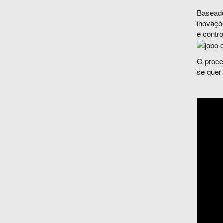
Baseado
inovaçõ
e contr
O proce
se quer 