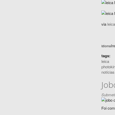
via
leica
In
Idioma
tags:
leica
photoki
notícias
Job
Submeti
Foi com