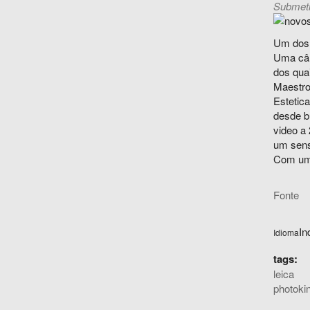
Submeti
Um dos 
Uma câm
dos qua
Maestro
Estetic
desde b
video a
um sens
Com um 
Fonte
In
Idioma
tags:
leica
photoki