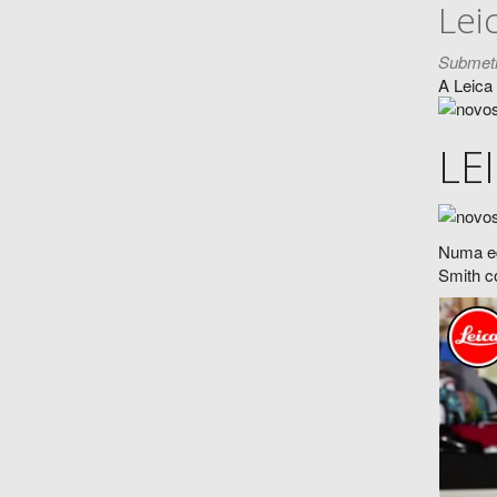
Lei
Submeti
A Leica
LE
Numa ed
Smith c