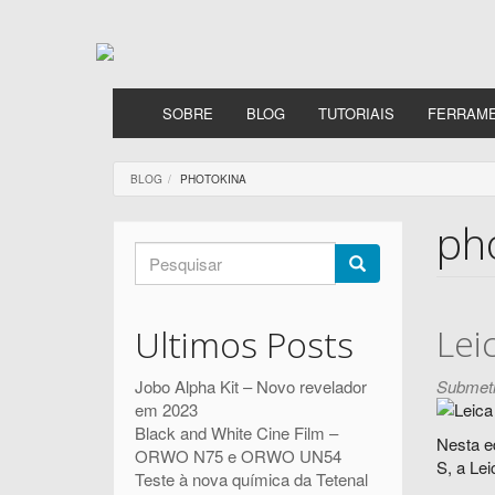
Passar
para
o
conteúdo
principal
SOBRE
BLOG
TUTORIAIS
FERRAM
BLOG
PHOTOKINA
ph
Formulário
de
Pesquisar
pesquisa
Lei
Ultimos Posts
Submeti
Jobo Alpha Kit – Novo revelador
em 2023
Black and White Cine Film –
Nesta e
ORWO N75 e ORWO UN54
S, a Lei
Teste à nova química da Tetenal