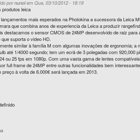
do por
nunol
em Qua, 03/10/2012 - 18:19
lançamentos mais esperados na Photokina a sucessora da Leica M9 
ara que combina anos de experiencia da Leica a produzir rangefind
is destacamos o sensor CMOS de 24MP desenvolvido de raiz para a
 que suporta o video HD.
amente similar à família M com algumas inovações de ergonomia; a n
ulb até 1/4000 segundo; tem um ecrã de 3 polegadas com 920,000 pixe
 24 ou 25 fps em 1080p. Com uma vasta gama de lentes compatíveis c
or full frame de 24MP entre outras funcionalidades bem interessant
preço à volta de 6.000€ será lançada em 2013.
definido
na