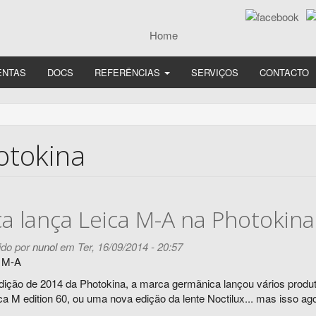
ENTAS
DOCS
REFERÊNCIAS
SERVIÇOS
CONTACTO
otokina
ca lança Leica M-A na Photokina
do por
nunol
em Ter, 16/09/2014 - 20:57
dição de 2014 da Photokina, a marca germãnica lançou vários prod
ca M edition 60, ou uma nova edição da lente Noctilux... mas isso ag