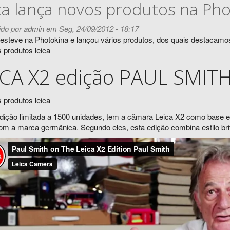
ca lança novos produtos na Ph
do por
admin
em Seg, 24/09/2012 - 18:17
 esteve na Photokina e lançou vários produtos, dos quais destacamo
ICA X2 edição PAUL SMIT
ição limitada a 1500 unidades, tem a câmara Leica X2 como base e 
om a marca germânica. Segundo eles, esta edição combina estilo br