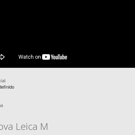
ial
definido
na
ova Leica M