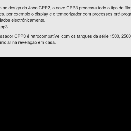
 no design do Jobo CPP2, o novo CPP3 processa todo o tipo de fil
es, por exemplo o display e o temporizador com processos pré-pro
olados electrónicamente.
ssador CPP3 é retrocompatível com os tanques da série 1500, 2500 
iniciar na revelação em casa.