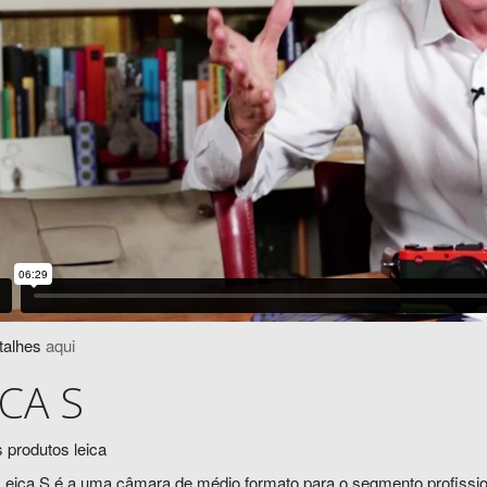
talhes
aqui
ICA S
Leica S é a uma câmara de médio formato para o segmento profissio