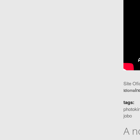
Site Ofic
In
Idioma
tags:
photoki
jobo
A n