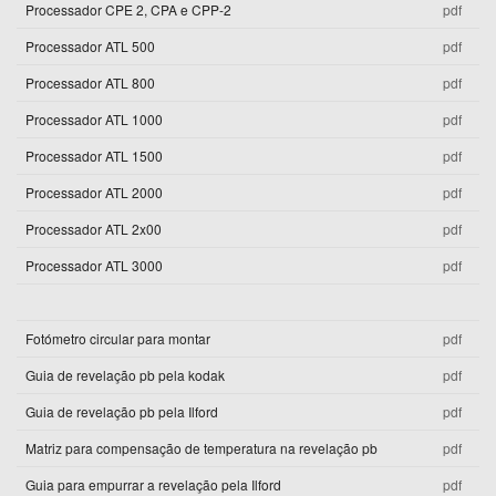
Processador CPE 2, CPA e CPP-2
pdf
Processador ATL 500
pdf
Processador ATL 800
pdf
Processador ATL 1000
pdf
Processador ATL 1500
pdf
Processador ATL 2000
pdf
Processador ATL 2x00
pdf
Processador ATL 3000
pdf
Fotómetro circular para montar
pdf
Guia de revelação pb pela kodak
pdf
Guia de revelação pb pela Ilford
pdf
Matriz para compensação de temperatura na revelação pb
pdf
Guia para empurrar a revelação pela Ilford
pdf