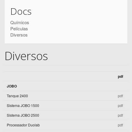
Pesquisar
pesquisa
Docs
Químicos
Películas
Diversos
Diversos
pdf
JOBO
Tanque 2400
pdf
Sistema JOBO 1500
pdf
Sistema JOBO 2500
pdf
Processador Duolab
pdf