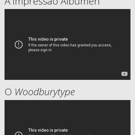
A impressão Albumen
O
Woodburytype