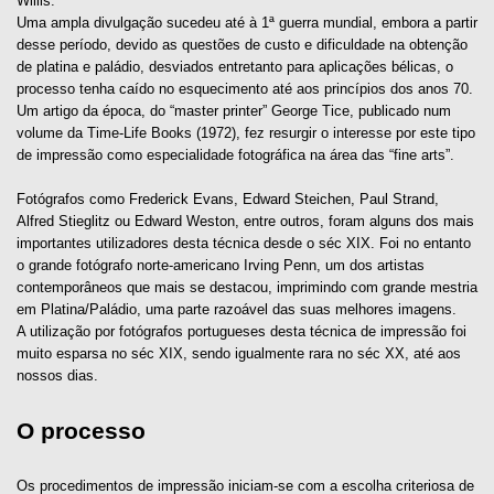
Willis.
Uma ampla divulgação sucedeu até à 1ª guerra mundial, embora a partir
desse período, devido as questões de custo e dificuldade na obtenção
de platina e paládio, desviados entretanto para aplicações bélicas, o
processo tenha caído no esquecimento até aos princípios dos anos 70.
Um artigo da época, do “master printer” George Tice, publicado num
volume da Time-Life Books (1972), fez resurgir o interesse por este tipo
de impressão como especialidade fotográfica na área das “fine arts”.
Fotógrafos como Frederick Evans, Edward Steichen, Paul Strand,
Alfred Stieglitz ou Edward Weston, entre outros, foram alguns dos mais
importantes utilizadores desta técnica desde o séc XIX. Foi no entanto
o grande fotógrafo norte-americano Irving Penn, um dos artistas
contemporâneos que mais se destacou, imprimindo com grande mestria
em Platina/Paládio, uma parte razoável das suas melhores imagens.
A utilização por fotógrafos portugueses desta técnica de impressão foi
muito esparsa no séc XIX, sendo igualmente rara no séc XX, até aos
nossos dias.
O processo
Os procedimentos de impressão iniciam-se com a escolha criteriosa de