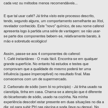
cada vez ou métodos menos recomendáveis...
E que tal usar café? Já tinha visto este processo descrito,
tendo, segundo alguns, um comportamento semelhante ao Xtol,
revelador conhecido. Este "novo" químico, de seu nome cafenol
apresenta logo à partida uma série de vantagem: se não usar-
se parte dos componentes bebem-se, relativamente barato, à
mão e sobretudo ecológico!
Assim, passe-se aos 4 componentes do cafenol:
1. Café instantâneo - O mais fácil. Encontra-se em qualquer
grande superfície. No entanto há estudos e testes que
comprovam que a qualidade do mesmo poderá ter uma
influência (quase imperceptivel) no resultado final. Mas
comecemos com um de supermercado.
2. Carbonato de sódio (sem bi no principio) - Já tinha usado na
cianotípia, tinha em casa. Chama-se a atenção que é diferente
do bicarbonato de sódio, usado na cozinha. Na minha
experiência descobri estar presente em duas situações no dia a
dia: pó para subir PH nas piscina e soda (leve ou densa). No