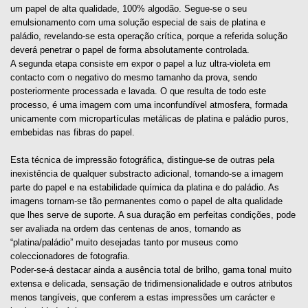
um papel de alta qualidade, 100% algodão. Segue-se o seu
emulsionamento com uma solução especial de sais de platina e
paládio, revelando-se esta operação crítica, porque a referida solução
deverá penetrar o papel de forma absolutamente controlada.
A segunda etapa consiste em expor o papel a luz ultra-violeta em
contacto com o negativo do mesmo tamanho da prova, sendo
posteriormente processada e lavada. O que resulta de todo este
processo, é uma imagem com uma inconfundível atmosfera, formada
unicamente com micropartículas metálicas de platina e paládio puros,
embebidas nas fibras do papel.
Esta técnica de impressão fotográfica, distingue-se de outras pela
inexistência de qualquer substracto adicional, tornando-se a imagem
parte do papel e na estabilidade química da platina e do paládio. As
imagens tornam-se tão permanentes como o papel de alta qualidade
que lhes serve de suporte. A sua duração em perfeitas condições, pode
ser avaliada na ordem das centenas de anos, tornando as
“platina/paládio” muito desejadas tanto por museus como
coleccionadores de fotografia.
Poder-se-á destacar ainda a ausência total de brilho, gama tonal muito
extensa e delicada, sensação de tridimensionalidade e outros atributos
menos tangíveis, que conferem a estas impressões um carácter e