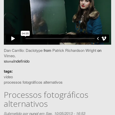
Dan Carrillo: Daclotype
from
Patrick Richardson Wright
on
Vimeo
.
Indefinido
Idioma
tags:
video
processos fotográficos alternativos
Processos fotográficos
alternativos
Submetido por
nunol
em Sex, 10/05/2013 - 16:53