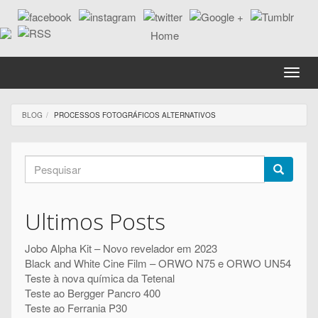
Passar
para
o
conteúdo
principal
Toggle
naviga
BLOG
PROCESSOS FOTOGRÁFICOS ALTERNATIVOS
Formulário
de
Pesquisar
pesquisa
Ultimos Posts
Jobo Alpha Kit – Novo revelador em 2023
Black and White Cine Film – ORWO N75 e ORWO UN54
Teste à nova química da Tetenal
Teste ao Bergger Pancro 400
Teste ao Ferrania P30