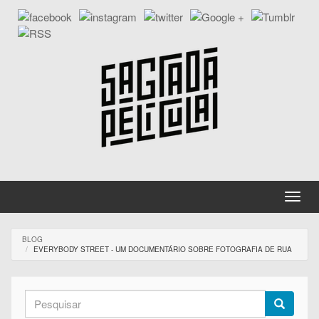
Passar
para
o
conteúdo
principal
Toggle
naviga
BLOG
EVERYBODY STREET - UM DOCUMENTÁRIO SOBRE FOTOGRAFIA DE RUA
Formulário