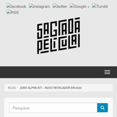
Passar
para
o
conteúdo
principal
Toggle
naviga
BLOG
JOBO ALPHA KIT – NOVO REVELADOR EM 2023
Formulário
de