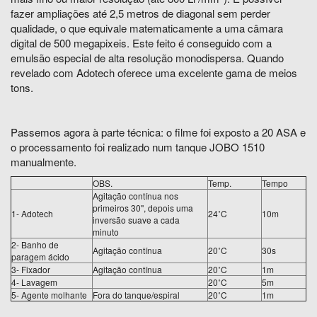
fazer ampliações até 2,5 metros de diagonal sem perder
qualidade, o que equivale matematicamente a uma câmara
digital de 500 megapixeis. Este feito é conseguido com a
emulsão especial de alta resolução monodispersa. Quando
revelado com Adotech oferece uma excelente gama de meios
tons.
Passemos agora à parte técnica: o filme foi exposto a 20 ASA e
o processamento foi realizado num tanque JOBO 1510
manualmente.
OBS.
Temp.
Tempo
Agitação contínua nos
primeiros 30'', depois uma
1- Adotech
24˚C
10m
inversão suave a cada
minuto
2- Banho de
Agitação contínua
20˚C
30s
paragem ácido
3- Fixador
Agitação contínua
20˚C
1m
4- Lavagem
20˚C
5m
5- Agente molhante
Fora do tanque/espiral
20˚C
1m