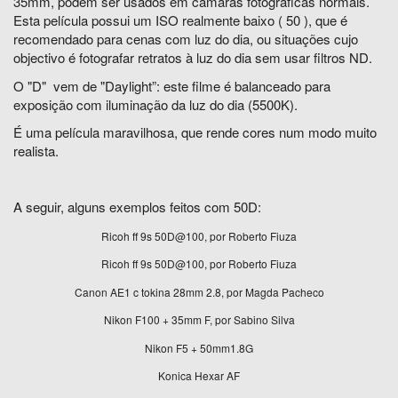
35mm, podem ser usados em câmaras fotográficas normais.
Esta película possui um ISO realmente baixo ( 50 ), que é
recomendado para cenas com luz do dia, ou situações cujo
objectivo é fotografar retratos à luz do dia sem usar filtros ND.
O "D" vem de "Daylight”: este filme é balanceado para
exposição com iluminação da luz do dia (5500K).
É uma película maravilhosa, que rende cores num modo muito
realista.
A seguir, alguns exemplos feitos com 50D:
Ricoh ff 9s 50D@100, por Roberto Fiuza
Ricoh ff 9s 50D@100, por Roberto Fiuza
Canon AE1 c tokina 28mm 2.8, por Magda Pacheco
Nikon F100 + 35mm F, por Sabino Silva
Nikon F5 + 50mm1.8G
Konica Hexar AF